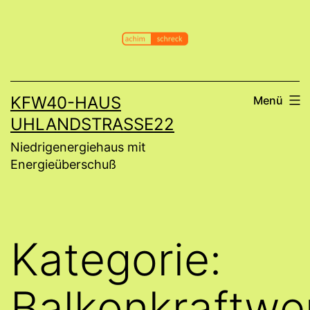
Zum
Inhalt
springen
KFW40-HAUS
Menü
UHLANDSTRASSE22
Niedrigenergiehaus mit
Energieüberschuß
Kategorie:
Balkonkraftwe