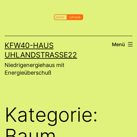
Zum
Inhalt
springen
KFW40-HAUS
Menü
UHLANDSTRASSE22
Niedrigenergiehaus mit
Energieüberschuß
Kategorie:
Baum